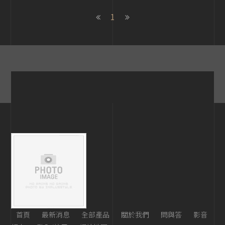
1
首頁
最新消息
全部產品
關於我們
問與答
影音