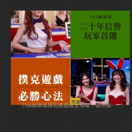
免費APP下載
週週抽一億
娛樂城推薦計劃
體驗金三重送
百家樂彩金
返水計畫
生日禮金
娛樂城推薦計劃
2024-11-11
THA娛樂城撲克牌遊戲全攻略：德州撲
VIP會員特權
克、百家樂、梭哈撲克技巧與必勝心法
LEO娛樂6D百家樂