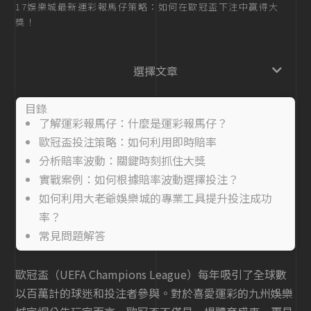
17娛樂城最新運彩報馬仔策略：如何在歐冠盃下注中贏得大
獎！
全部文章
選擇文章
未來賭場新趨勢：THA娛樂城真人荷官賭場引領沉
浸式互動體驗
真人荷官賭場
目錄
全球體育賽事直播與台灣網紅陪玩：娛樂城直播
了解運彩報馬仔：什麼是運彩報馬仔？
LIVE帶你體驗無與倫比的沉浸式娛樂
娛樂城直播LIVE
歐冠盃投注策略：如何利用即時賠率
THA娛樂城美女直播：台灣高顏值網紅帶來的全新
分析賠率波動：關鍵時刻抓住大獎
互動娛樂體驗
美女直播
THA娛樂城：二十年信譽保障，帶您暢享全球體育
實戰案例：如何根據賠率波動選擇投注？
賽事投注新體驗
如何利用大老爺娛樂城的專業工具提升投注成功
體育賽事
二十年信譽，卓越真人體驗與詐騙防範指南，THA
率？
台灣運彩場中投注密技：如何抓住即時賠率翻身賺
娛樂城玩家首選平台！
常見問題解答
真人娛樂
大錢？
新註冊體驗金娛樂城新手攻略：如何利用百家樂賺
17娛樂城最新運彩報馬仔策略：如何在歐冠盃下注
直播表 /討論區
歐冠盃（UEFA Champions League）每年吸引了全球數
取高額回報
九州博弈玩家真實心得！LEO娛樂城Dcard熱議 
中贏得大獎！
以百萬計的球迷和投注者參與。對於喜愛運彩的
九州娛樂
RSG雷神爆獎率！
百家樂牌路破解指南！台灣娛樂城玩家如何提高勝
吃角子老虎機