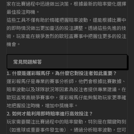
家在比賽過程中迅速做出決策，根據最新的賠率變化選擇
最佳投注時機。
這些工具不僅有助於精確把握賠率波動，還能根據比賽中
的即時情況做出更加靈活的投注調整。透過這些先進的技
術，玩家能在競爭激烈的歐冠盃賽事中把握住更多的投注
機會。
常見問題解答
1. 什麼是運彩報馬仔，為什麼它對投注者如此重要？
運彩報馬仔是專業的賽事分析師，他們會根據比賽數據、
賠率波動以及球隊狀況等因素為投注者提供專業建議。在
歐冠盃等高競爭賽事中，運彩報馬仔能夠幫助玩家更準確
地把握投注時機，增加中獎機率。
2. 如何才能利用即時賠率進行高效投注？
玩家需要關注比賽過程中的賠率變動，特別是在關鍵時刻
（如進球或重要事件發生後）。通過分析賠率波動，您可