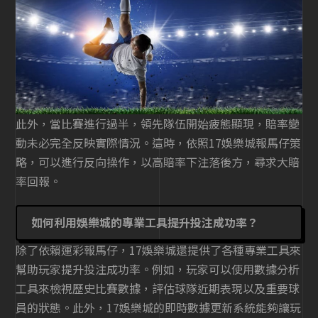
此外，當比賽進行過半，領先隊伍開始疲態顯現，賠率變
動未必完全反映實際情況。這時，依照
17娛樂城
報馬仔策
略，可以進行反向操作，以高賠率下注落後方，尋求大賠
率回報。
如何利用娛樂城的專業工具提升投注成功率？
除了依賴運彩報馬仔，17娛樂城還提供了各種專業工具來
幫助玩家提升投注成功率。例如，玩家可以使用數據分析
工具來檢視歷史比賽數據，評估球隊近期表現以及重要球
員的狀態。此外，17娛樂城的即時數據更新系統能夠讓玩