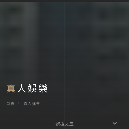
真人娛樂
真人娛樂
首頁
全部文章
選擇文章
未來賭場新趨勢：THA娛樂城真人荷官賭場引領沉