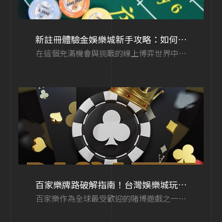
新註冊體驗金娛樂城新手攻略：如何利
在這個充滿機會與挑戰的線上博弈世界中，
用百家樂賺取高額回報
越來越多的玩家開始嘗試進行各種遊戲來賺
取獎金。而其中，百家樂作為最受歡迎的賭
博遊戲之一，無疑成為了許多新手玩家的首
選。
百家樂牌路破解指南！台灣娛樂城玩家
百家樂作為全球最受歡迎的賭博遊戲之一，
如何提高勝率？
深受玩家喜愛，特別是在台灣線上娛樂城的