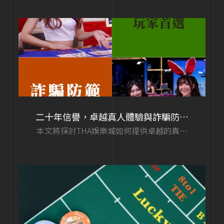
浸式互動體驗
真人荷官賭場
全球體育賽事直播與台灣網紅陪玩：娛樂城直播
LIVE帶你體驗無與倫比的沉浸式娛樂
娛樂城直播LIVE
THA娛樂城美女直播：台灣高顏值網紅帶來的全新
互動娛樂體驗
美女直播
THA娛樂城：二十年信譽保障，帶您暢享全球體育
賽事投注新體驗
體育賽事
二十年信譽，卓越真人體驗與詐騙防範指南，THA
台灣運彩場中投注密技：如何抓住即時賠率翻身賺
娛樂城玩家首選平台！
真人娛樂
大錢？
二十年信譽，卓越真人體驗與詐騙防範
新註冊體驗金娛樂城新手攻略：如何利用百家樂賺
本文將探討THA娛樂城如何提供卓越的真人
指南，THA娛樂城玩家首選平台！
17娛樂城最新運彩報馬仔策略：如何在歐冠盃下注
直播表 /討論區
取高額回報
九州博弈玩家真實心得！LEO娛樂城Dcard熱議 
娛樂體驗、吸引玩家的優惠活動以及如何防
中贏得大獎！
RSG雷神爆獎率！
百家樂牌路破解指南！台灣娛樂城玩家如何提高勝
範九州娛樂城詐騙問題。
吃角子老虎機
樂透賓果怎麼玩？掌握這 3 招提升中獎率！
率？
娛樂城點數怎麼用？九州娛樂城與自由娛樂城的神
六合彩球
最新六合彩開獎結果速遞，富遊娛樂城PTT玩家必
奇玩法揭秘！
DG百家樂必勝！鉅城娛樂獨家策略，助你玩轉歐冠
備投注指南！
杯投注，財富翻倍！
魔龍傳奇爆獎攻略！娛樂城推薦玩法與RSG雷神試
玩優勢